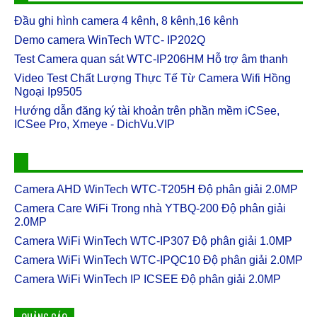
CareCam Pro và Onvif
Clip nhạy cảm ở Hải Phòng bị tung lên mạng: Xử lý
Đầu ghi hình camera 4 kênh, 8 kênh,16 kênh
Download Phần Mềm Camera
các đối tượng thế nào?
Demo camera WinTech WTC- IP202Q
CareCam for PC - CareCam dành cho PC
Theo luật sư Bình, hành vi đưa hình ảnh nhạy cảm của
người khác lên mạng có thể bị phạt tới 15 năm tù giam.
Test Camera quan sát WTC-IP206HM Hỗ trợ âm thanh
CareCam cung cấp chế độ xem trực tiếp HD, cảnh báo
"Nạn nhân" có hành ...
phát hiện chuyển động
Video Test Chất Lượng Thực Tế Từ Camera Wifi Hồng
Ngoại Ip9505
CareCam Pro: Camera Quan Sát Toàn Cảnh Giúp Bạn
Công an vào cuộc xác minh vụ lộ clip người phụ nữ cho
Chăm Sóc
Hướng dẫn đăng ký tài khoản trên phần mềm iCSee,
trẻ em động chạm vùng nhạy cảm
ICSee Pro, Xmeye - DichVu.VIP
Chị V.H.M đã đến trụ sở công an trình báo về việc camera
an ninh bị hack và đề nghị cơ quan chức năng truy tìm kẻ
gian đã phát tán những cli...
Camera AHD WinTech WTC-T205H Độ phân giải 2.0MP
Trung Quốc bị tố theo dõi khắp thế giới
Camera Care WiFi Trong nhà YTBQ-200 Độ phân giải
Một báo cáo cho biết Trung Quốc sử dụng các công nghệ
2.0MP
như trí tuệ nhân tạo, sinh trắc học để theo dõi công dân và
kiểm soát thông tin. ...
Camera WiFi WinTech WTC-IP307 Độ phân giải 1.0MP
Camera WiFi WinTech WTC-IPQC10 Độ phân giải 2.0MP
Camera WiFi WinTech BÓNG ĐÈN Độ phân giải 1.3MP
Camera WiFi WinTech IP ICSEE Độ phân giải 2.0MP
Camera WiFi WinTech BÓNG ĐÈN Độ phân giải 1.3MP
Thông số kỹ thuật: Camera WiFi WinTech BÓNG ĐÈN Độ
phân giải 1.3MP Camera Bóng đèn - Độ p...