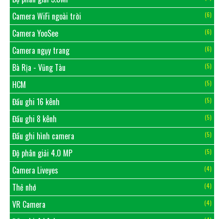
Camera WiFi ngoài trời
(6)
Camera YooSee
(6)
Camera ngụy trang
(6)
Bà Rịa - Vũng Tàu
(5)
HCM
(5)
Đầu ghi 16 kênh
(5)
Đầu ghi 8 kênh
(5)
Đầu ghi hình camera
(5)
Độ phân giải 4.0 MP
(5)
Camera Liveyes
(4)
Thẻ nhớ
(4)
VR Camera
(4)