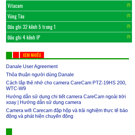
Vitacam
(1)
Vũng Tàu
(1)
Đầu ghi 32 kênh 5 trong 1
(1)
Đầu ghi 4 kênh IP
(1)
XEM NHIỀU
Danale User Agreement
Thỏa thuận người dùng Danale
Cách lắp thẻ nhớ cho camera CareCam PTZ-19HS 200,
WTC-W9
Hướng dẫn sử dụng chi tiết camera CareCam ngoài trời
xoay | Hướng dẫn sử dụng camera
Camera wifi Carecam đập hộp và trải nghiệm thực tế báo
động và phát hiện chuyển động