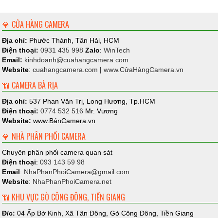
chi phí điện ngày càng tăng cao...
💎 CỬA HÀNG CAMERA
Địa chỉ, tên phường xã ở Bà Rịa - Vũng Tàu sau sáp
nhập với TP.HCM từ 1-7
Địa chỉ:
Phước Thành, Tân Hải, HCM
Sau khi sáp nhập với TP.HCM và Bình Dương ngày 1-7-
Điện thoại:
0931 435 998
Zalo
:
WinTech
2025, khu vực Bà Rịa - Vũng Tàu mới có 30 phường, xã và
Email:
kinhdoanh@cuahangcamera.com
đặc khu Côn Đảo. Bản đồ phường, ...
Website
:
cuahangcamera.com
|
www.CửaHàngCamera.vn
📶 CAMERA BÀ RỊA
Bán & Lắp Đặt Đèn Năng Lượng Mặt Trời Tại Phường
Long Hương (Giải Pháp Tiết Kiệm Điện Cho Nhà Dân)
Địa chỉ:
537 Phan Văn Trị, Long Hương, Tp.HCM
Điện thoại:
0774 532 516
Mr. Vương
Trong bối cảnh chi phí sinh hoạt ngày càng tăng, đặc biệt là
tiền điện, nhiều hộ gia đình đang tìm kiếm những giải pháp
Website:
www.BánCamera.vn
chiếu sáng tiết kiệm...
💎 NHÀ PHÂN PHỐI CAMERA
Chuyên phân phối camera quan sát
Điện thoại
:
093 143 59 98
Email
:
NhaPhanPhoiCamera@gmail.com
Website
:
NhaPhanPhoiCamera.net
📶 KHU VỰC GÒ CÔNG ĐÔNG, TIỀN GIANG
Đ/c:
04 Ấp Bờ Kinh, Xã Tân Đông, Gò Công Đông, Tiền Giang