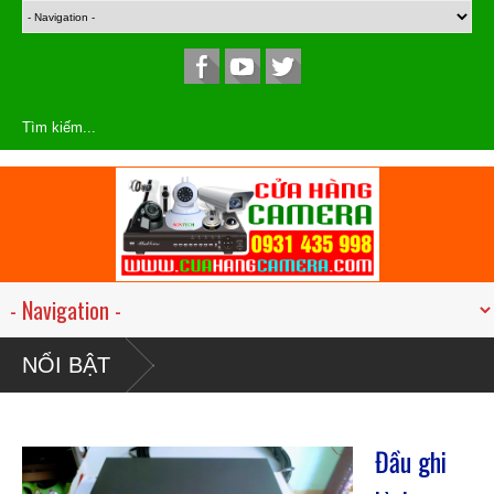
NỔI BẬT
Đầu ghi