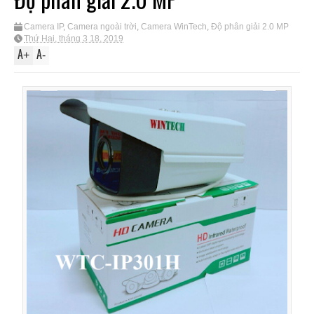
Camera IP
,
Camera ngoài trời
,
Camera WinTech
,
Độ phân giải 2.0 MP
Thứ Hai, tháng 3 18, 2019
A
A
+
-