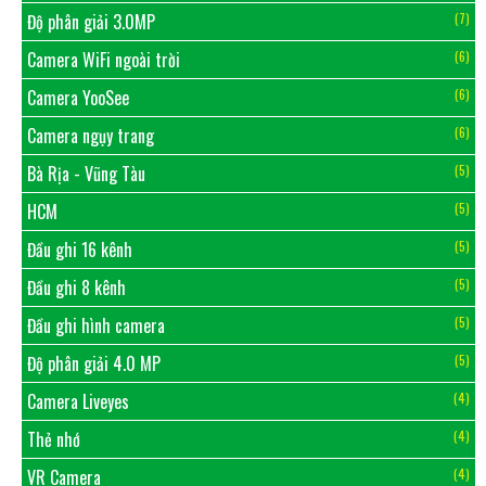
Độ phân giải 3.0MP
(7)
Camera WiFi ngoài trời
(6)
Camera YooSee
(6)
Camera ngụy trang
(6)
Bà Rịa - Vũng Tàu
(5)
HCM
(5)
Đầu ghi 16 kênh
(5)
Đầu ghi 8 kênh
(5)
Đầu ghi hình camera
(5)
Độ phân giải 4.0 MP
(5)
Camera Liveyes
(4)
Thẻ nhớ
(4)
VR Camera
(4)