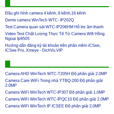
CareCam Pro và Onvif
Clip nhạy cảm ở Hải Phòng bị tung lên mạng: Xử lý
Đầu ghi hình camera 4 kênh, 8 kênh,16 kênh
Download Phần Mềm Camera
các đối tượng thế nào?
Demo camera WinTech WTC- IP202Q
CareCam for PC - CareCam dành cho PC
Theo luật sư Bình, hành vi đưa hình ảnh nhạy cảm của
người khác lên mạng có thể bị phạt tới 15 năm tù giam.
Test Camera quan sát WTC-IP206HM Hỗ trợ âm thanh
CareCam cung cấp chế độ xem trực tiếp HD, cảnh báo
"Nạn nhân" có hành ...
phát hiện chuyển động
Video Test Chất Lượng Thực Tế Từ Camera Wifi Hồng
Ngoại Ip9505
CareCam Pro: Camera Quan Sát Toàn Cảnh Giúp Bạn
Công an vào cuộc xác minh vụ lộ clip người phụ nữ cho
Chăm Sóc
Hướng dẫn đăng ký tài khoản trên phần mềm iCSee,
trẻ em động chạm vùng nhạy cảm
ICSee Pro, Xmeye - DichVu.VIP
Chị V.H.M đã đến trụ sở công an trình báo về việc camera
an ninh bị hack và đề nghị cơ quan chức năng truy tìm kẻ
gian đã phát tán những cli...
Camera AHD WinTech WTC-T205H Độ phân giải 2.0MP
Trung Quốc bị tố theo dõi khắp thế giới
Camera Care WiFi Trong nhà YTBQ-200 Độ phân giải
Một báo cáo cho biết Trung Quốc sử dụng các công nghệ
2.0MP
như trí tuệ nhân tạo, sinh trắc học để theo dõi công dân và
kiểm soát thông tin. ...
Camera WiFi WinTech WTC-IP307 Độ phân giải 1.0MP
Camera WiFi WinTech WTC-IPQC10 Độ phân giải 2.0MP
Camera WiFi WinTech BÓNG ĐÈN Độ phân giải 1.3MP
Camera WiFi WinTech IP ICSEE Độ phân giải 2.0MP
Camera WiFi WinTech BÓNG ĐÈN Độ phân giải 1.3MP
Thông số kỹ thuật: Camera WiFi WinTech BÓNG ĐÈN Độ