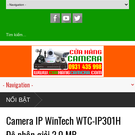
NỔI BẬT
Camera IP WinTech WTC-IP301H
Độ phân giải 2.0 MP