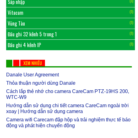
Sáp nhập
(1)
Vitacam
(1)
Vũng Tàu
(1)
Đầu ghi 32 kênh 5 trong 1
(1)
Đầu ghi 4 kênh IP
(1)
XEM NHIỀU
Danale User Agreement
Thỏa thuận người dùng Danale
Cách lắp thẻ nhớ cho camera CareCam PTZ-19HS 200,
WTC-W9
Hướng dẫn sử dụng chi tiết camera CareCam ngoài trời
xoay | Hướng dẫn sử dụng camera
Camera wifi Carecam đập hộp và trải nghiệm thực tế báo
động và phát hiện chuyển động